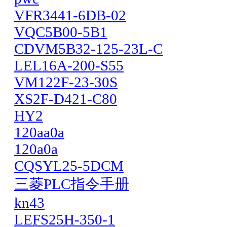
VFR3441-6DB-02
VQC5B00-5B1
CDVM5B32-125-23L-C
LEL16A-200-S55
VM122F-23-30S
XS2F-D421-C80
HY2
120aa0a
120a0a
CQSYL25-5DCM
三菱PLC指令手册
kn43
LEFS25H-350-1