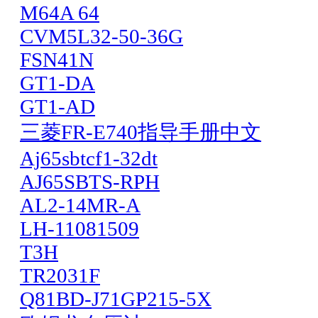
M64A 64
CVM5L32-50-36G
FSN41N
GT1-DA
GT1-AD
三菱FR-E740指导手册中文
Aj65sbtcf1-32dt
AJ65SBTS-RPH
AL2-14MR-A
LH-11081509
T3H
TR2031F
Q81BD-J71GP215-5X