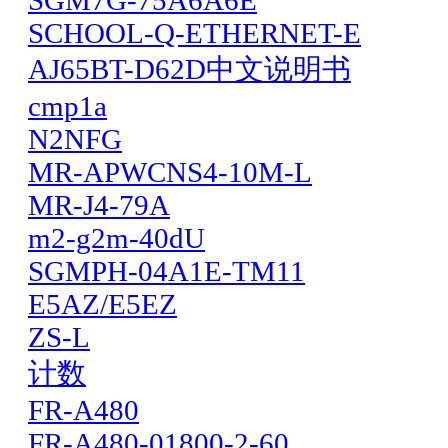
SGM7G-75A6A6E
SCHOOL-Q-ETHERNET-E
AJ65BT-D62D中文说明书
cmp1a
N2NFG
MR-APWCNS4-10M-L
MR-J4-79A
m2-g2m-40dU
SGMPH-04A1E-TM11
E5AZ/E5EZ
ZS-L
计数
FR-A480
FR-A480-01800-2-60