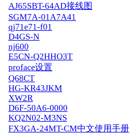
AJ65SBT-64AD接线图
SGM7A-01A7A41
qj71e71-f01
D4GS-N
nj600
E5CN-Q2HHO3T
proface设置
Q68CT
HG-KR43JKM
XW2R
D6F-50A6-0000
KQ2N02-M3NS
FX3GA-24MT-CM中文使用手册