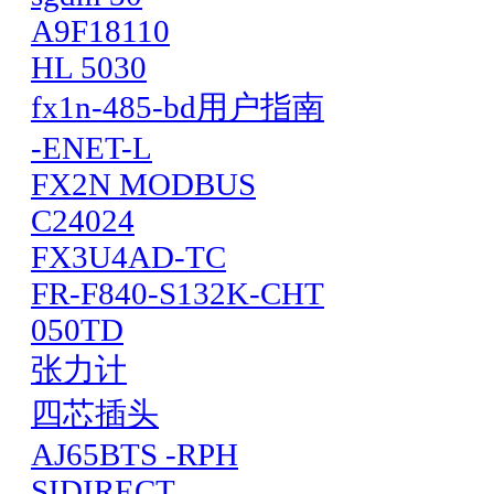
A9F18110
HL 5030
fx1n-485-bd用户指南
-ENET-L
FX2N MODBUS
C24024
FX3U4AD-TC
FR-F840-S132K-CHT
050TD
张力计
四芯插头
AJ65BTS -RPH
SIDIRECT