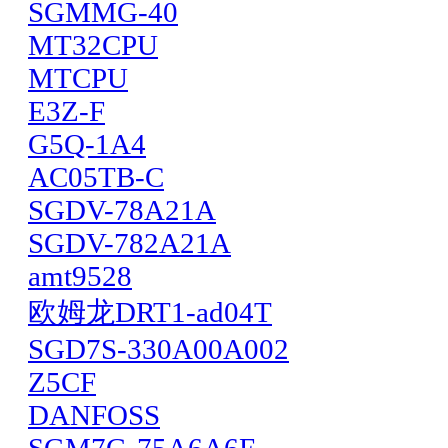
SGMMG-40
MT32CPU
MTCPU
E3Z-F
G5Q-1A4
AC05TB-C
SGDV-78A21A
SGDV-782A21A
amt9528
欧姆龙DRT1-ad04T
SGD7S-330A00A002
Z5CF
DANFOSS