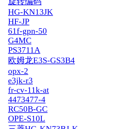
旋转编码
HG-KN13JK
HF-JP
61f-gpn-50
G4MC
PS3711A
欧姆龙E3S-GS3B4
opx-2
e3jk-r3
fr-cv-11k-at
4473477-4
RC50B-GC
OPE-S10L
三菱HG-KN73BJ-K