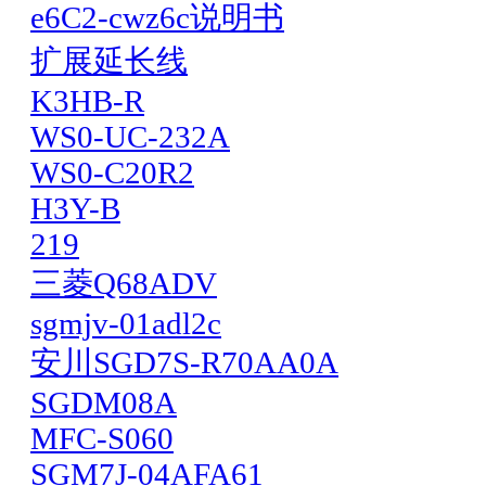
e6C2-cwz6c说明书
扩展延长线
K3HB-R
WS0-UC-232A
WS0-C20R2
H3Y-B
219
三菱Q68ADV
sgmjv-01adl2c
安川SGD7S-R70AA0A
SGDM08A
MFC-S060
SGM7J-04AFA61