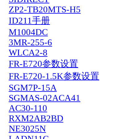
ZP2-TB20MTS-H5
ID211手册
M1004DC
3MR-255-6
WLCA2-8
FR-E720参数设置
FR-E720-1.5K参数设置
SGM7P-15A
SGMAS-02ACA41
AC30-110
RXM2AB2BD
NE3025N
LADN11C