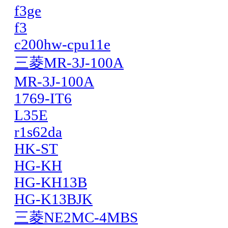
f3ge
f3
c200hw-cpu11e
三菱MR-3J-100A
MR-3J-100A
1769-IT6
L35E
r1s62da
HK-ST
HG-KH
HG-KH13B
HG-K13BJK
三菱NE2MC-4MBS