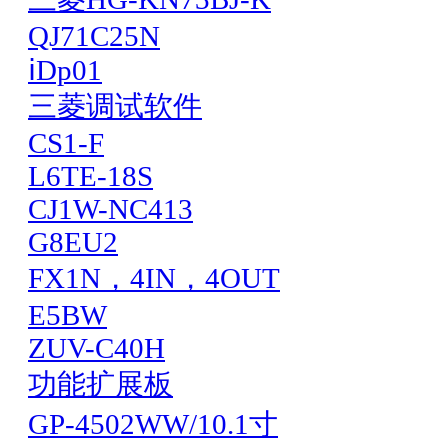
QJ71C25N
ⅰDp01
三菱调试软件
CS1-F
L6TE-18S
CJ1W-NC413
G8EU2
FX1N，4IN，4OUT
E5BW
ZUV-C40H
功能扩展板
GP-4502WW/10.1寸