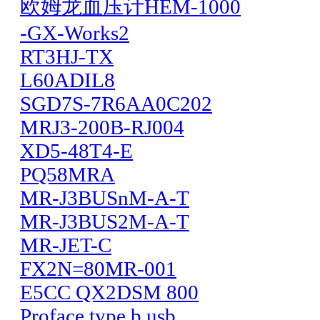
欧姆龙血压计HEM-1000
-GX-Works2
RT3HJ-TX
L60ADIL8
SGD7S-7R6AA0C202
MRJ3-200B-RJ004
XD5-48T4-E
PQ58MRA
MR-J3BUSnM-A-T
MR-J3BUS2M-A-T
MR-JET-C
FX2N=80MR-001
E5CC QX2DSM 800
Proface type b usb