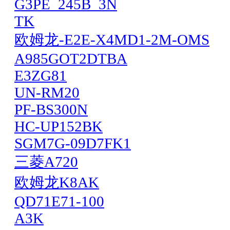
G3PE_245B_3N
TK
欧姆龙-E2E-X4MD1-2M-OMS
A985GOT2DTBA
E3ZG81
UN-RM20
PF-BS300N
HC-UP152BK
SGM7G-09D7FK1
三菱A720
欧姆龙K8AK
QD71E71-100
A3K