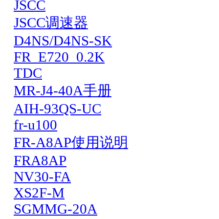
JSCC
JSCC调速器
D4NS/D4NS-SK
FR_E720_0.2K
TDC
MR-J4-40A手册
AIH-93QS-UC
fr-u100
FR-A8AP使用说明
FRA8AP
NV30-FA
XS2F-M
SGMMG-20A