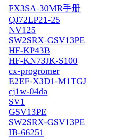
FX3SA-30MR手册
QJ72LP21-25
NV125
SW2SRX-GSV13PE
HF-KP43B
HF-KN73JK-S100
cx-progromer
E2EF-X3D1-M1TGJ
cj1w-04da
SV1
GSV13PE
SW2SRX-GSV13PE
IB-66251