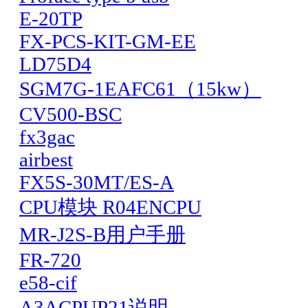
E-20TP
FX-PCS-KIT-GM-EE
LD75D4
SGM7G-1EAFC61（15kw）
CV500-BSC
fx3gac
airbest
FX5S-30MT/ES-A
CPU模块 R04ENCPU
MR-J2S-B用户手册
FR-720
e58-cif
A3ACPUP21说明