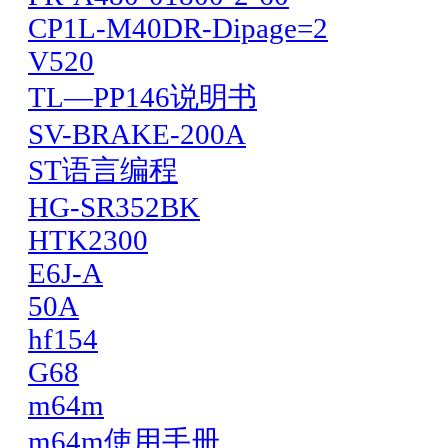
CP1L-M40DR-Dipage=2
V520
TL—PP146说明书
SV-BRAKE-200A
ST语言编程
HG-SR352BK
HTK2300
E6J-A
50A
hf154
G68
m64m
m64m使用手册