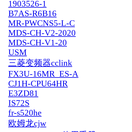
1903526-1
B7AS-R6B16
MR-PWCNS5-L-C
MDS-CH-V2-2020
MDS-CH-V1-20
USM
三菱变频器cclink
FX3U-16MR_ES-A
CJ1H-CPU64HR
E3ZD81
IS72S
fr-s520he
欧姆龙cjw